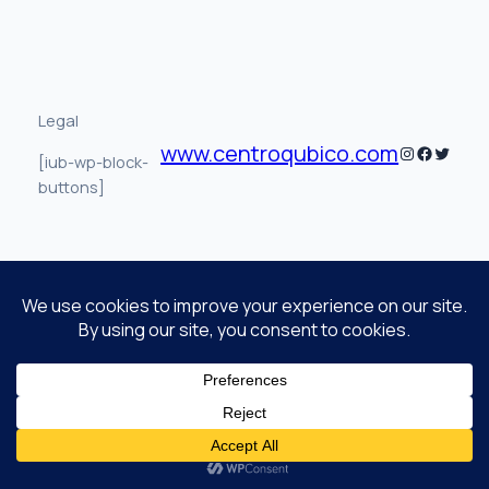
Legal
www.centroqubico.com
Instagram
Faceboo
Twitte
[iub-wp-block-
buttons]
NOS VAMOS DE VACACIONES DEL 5 AL 16 DE AGOSTO
✕