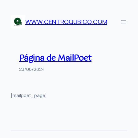
Saltar
al
contenido
WWW.CENTROQUBICO.COM
Página de MailPoet
23/06/2024
[mailpoet_page]